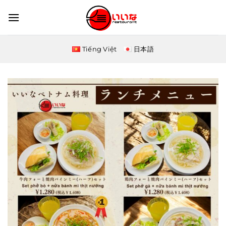
Skip
to
content
Tiếng Việt
日本語