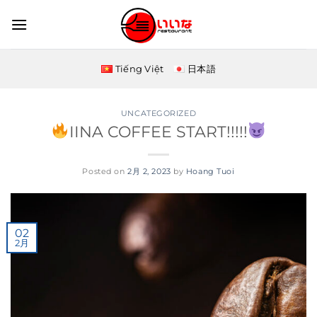
Skip
to
content
Tiếng Việt
日本語
UNCATEGORIZED
IINA COFFEE START!!!!!
Posted on
2月 2, 2023
by
Hoang Tuoi
02
2月