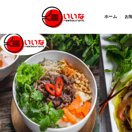
Skip
to
ホーム
お
content