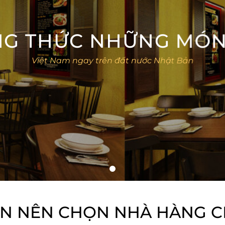
G THỨC NHỮNG MÓ
Việt Nam ngay trên đất nước Nhật Bản
ẠN NÊN CHỌN NHÀ HÀNG C