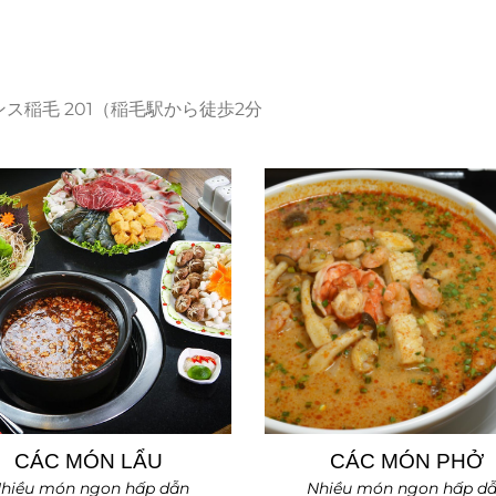
ンス稲毛 201（稲毛駅から徒歩2分
CÁC MÓN LẨU
CÁC MÓN PHỞ
hiều món ngon hấp dẫn
Nhiều món ngon hấp d