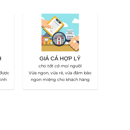
H
GIÁ CẢ HỢP LÝ
cho tất cả mọi người
 được
Vừa ngon, vừa rẻ, vừa đảm bảo
sinh
ngon miệng cho khách hàng