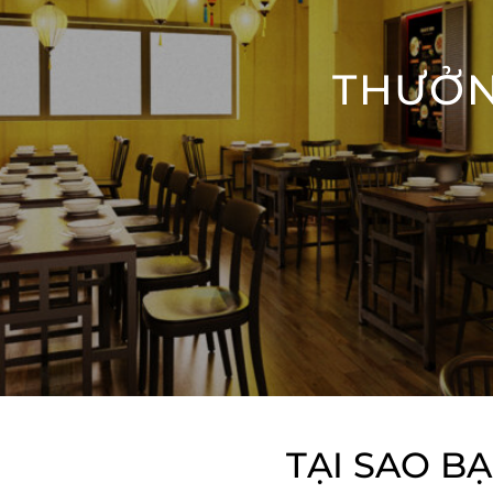
THƯỞN
TẠI SAO B