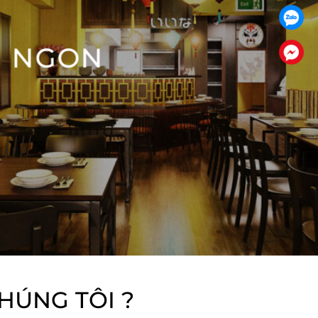
N NGON
HÚNG TÔI ?