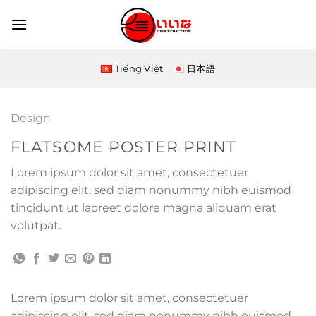
Skip
to
content
Tiếng Việt
日本語
Design
FLATSOME POSTER PRINT
Lorem ipsum dolor sit amet, consectetuer
adipiscing elit, sed diam nonummy nibh euismod
tincidunt ut laoreet dolore magna aliquam erat
volutpat.
Lorem ipsum dolor sit amet, consectetuer
adipiscing elit, sed diam nonummy nibh euismod