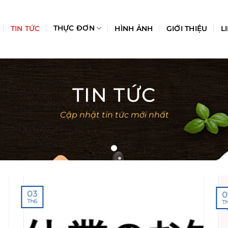
THỰC ĐƠN
TIN TỨC
HÌNH ẢNH
GIỚI THIỆU
L
TIN TỨC
Cập nhật tin tức mới nhất
03
0
Th6
T