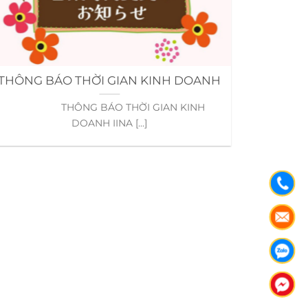
THÔNG BÁO THỜI GIAN KINH DOANH
Lẩ
THÔNG BÁO THỜI GIAN KINH
Lẩu đuô
DOANH IINA [...]
q