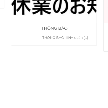
THÔNG BÁO
THÔNG BÁO -IINA quán [...]