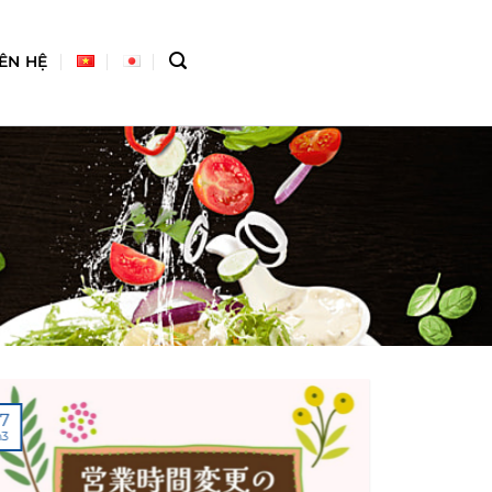
IÊN HỆ
7
17
h3
Th11