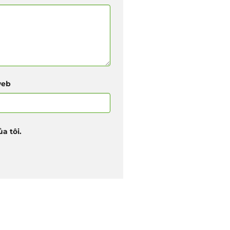
web
a tôi.