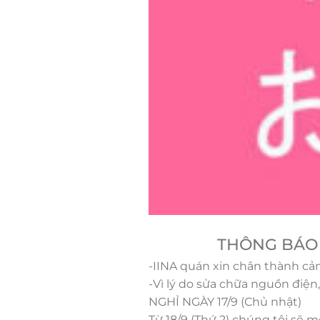
THÔNG BÁO
-IINA quán xin chân thành cả
-Vì lý do sửa chữa nguồn điện
NGHỈ NGÀY 17/9 (Chủ nhật)
Từ 18/9 (Thứ 2) chúng tôi sẽ m