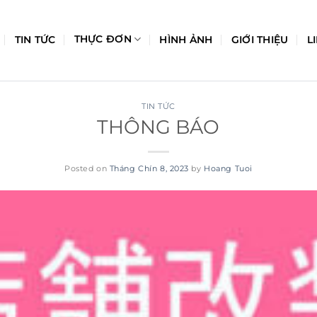
THỰC ĐƠN
TIN TỨC
HÌNH ẢNH
GIỚI THIỆU
L
TIN TỨC
THÔNG BÁO
Posted on
Tháng Chín 8, 2023
by
Hoang Tuoi