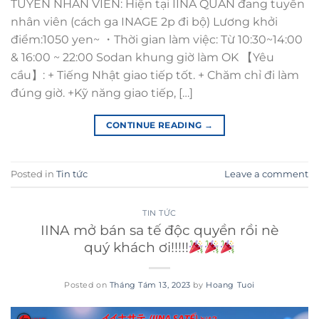
TUYỂN NHÂN VIÊN: Hiện tại IINA QUÁN đang tuyển
nhân viên (cách ga INAGE 2p đi bộ) Lương khởi
điểm:1050 yen~ ・Thời gian làm việc: Từ 10:30~14:00
& 16:00 ~ 22:00 Sodan khung giờ làm OK 【Yêu
cầu】: + Tiếng Nhật giao tiếp tốt. + Chăm chỉ đi làm
đúng giờ. +Kỹ năng giao tiếp, […]
CONTINUE READING
→
Posted in
Tin tức
Leave a comment
TIN TỨC
IINA mở bán sa tế độc quyền rồi nè
quý khách ơi!!!!!
Posted on
Tháng Tám 13, 2023
by
Hoang Tuoi