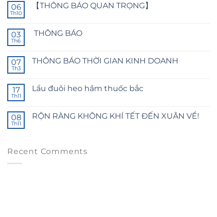
【THÔNG BÁO QUAN TRỌNG】
06
Th10
THÔNG BÁO
03
Th6
THÔNG BÁO THỜI GIAN KINH DOANH
07
Th3
Lẩu đuôi heo hầm thuốc bắc
17
Th11
RỘN RÀNG KHÔNG KHÍ TẾT ĐẾN XUÂN VỀ!
08
Th11
Recent Comments