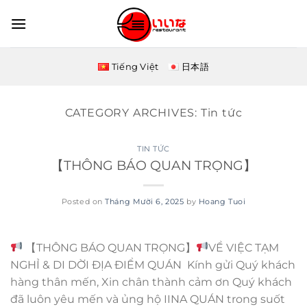
Skip
to
content
Tiếng Việt
日本語
CATEGORY ARCHIVES:
Tin tức
TIN TỨC
【THÔNG BÁO QUAN TRỌNG】
Posted on
Tháng Mười 6, 2025
by
Hoang Tuoi
【THÔNG BÁO QUAN TRỌNG】
VỀ VIỆC TẠM
NGHỈ & DI DỜI ĐỊA ĐIỂM QUÁN Kính gửi Quý khách
hàng thân mến, Xin chân thành cảm ơn Quý khách
đã luôn yêu mến và ủng hộ IINA QUÁN trong suốt