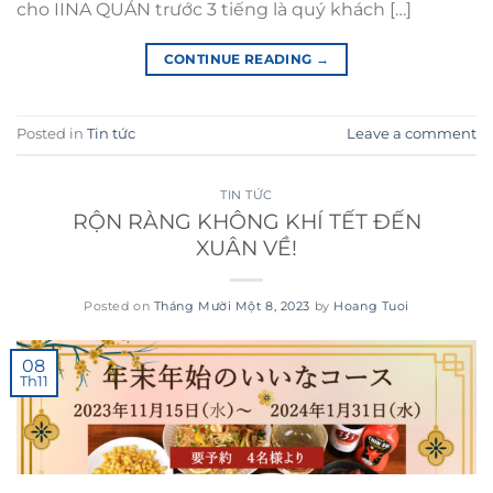
cho IINA QUÁN trước 3 tiếng là quý khách […]
CONTINUE READING
→
Posted in
Tin tức
Leave a comment
TIN TỨC
RỘN RÀNG KHÔNG KHÍ TẾT ĐẾN
XUÂN VỀ!
Posted on
Tháng Mười Một 8, 2023
by
Hoang Tuoi
08
Th11