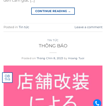
đến cảm giác […]
CONTINUE READING
→
Posted in
Tin tức
Leave a comment
TIN TỨC
THÔNG BÁO
Posted on
Tháng Chín 8, 2023
by
Hoang Tuoi
08
Th9