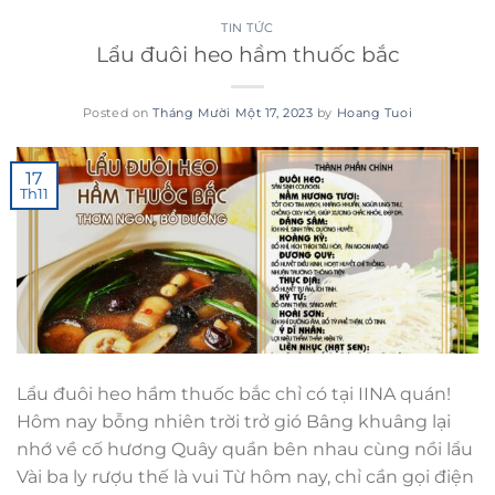
TIN TỨC
Lẩu đuôi heo hầm thuốc bắc
Posted on
Tháng Mười Một 17, 2023
by
Hoang Tuoi
17
Th11
Lẩu đuôi heo hầm thuốc bắc chỉ có tại IINA quán!
Hôm nay bỗng nhiên trời trở gió Bâng khuâng lại
nhớ về cố hương Quây quần bên nhau cùng nồi lẩu
Vài ba ly rượu thế là vui Từ hôm nay, chỉ cần gọi điện