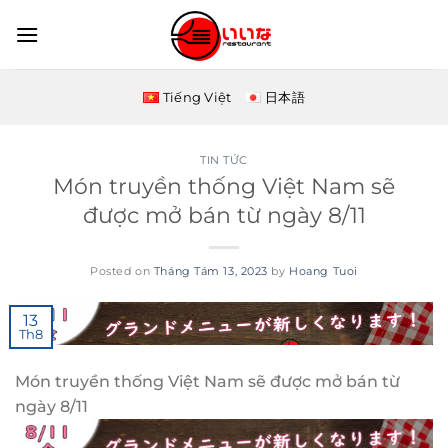
Skip
to
content
Tiếng Việt
日本語
TIN TỨC
Món truyền thống Việt Nam sẽ
được mở bán từ ngày 8/11
Posted on
Tháng Tám 13, 2023
by
Hoang Tuoi
13
Th8
Món truyền thống Việt Nam sẽ được mở bán từ
ngày 8/11