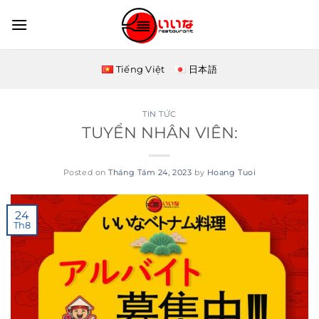
Skip
to
content
Tiếng Việt
日本語
TIN TỨC
TUYỂN NHÂN VIÊN:
Posted on
Tháng Tám 24, 2023
by
Hoang Tuoi
24
Th8