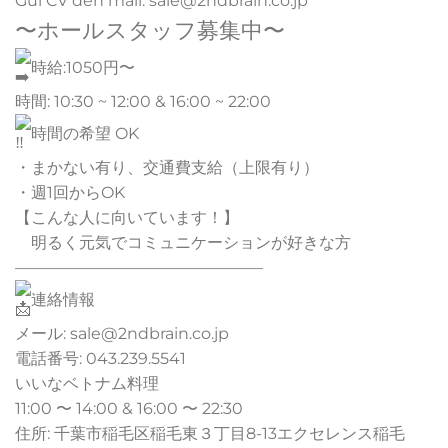
Gửi CV đến mail: sale@2ndbrain.co.jp
〜ホールスタッフ募集中〜
時給:1050円〜
時間: 10:30 ~ 12:00 & 16:00 ~ 22:00
時間の希望 OK
・まかない有り、交通費支給（上限有り）
・週1回からOK
【こんな人に向いています！】
明るく元気でコミュニケーションが好きな方
———————————————–
連絡情報
メール: sale@2ndbrain.co.jp
電話番号: 043.239.5541
いいなベトナム料理
11:00 〜 14:00 & 16:00 〜 22:30
住所: 千葉市稲毛区稲毛東３丁目8-13エクセレンス稲毛